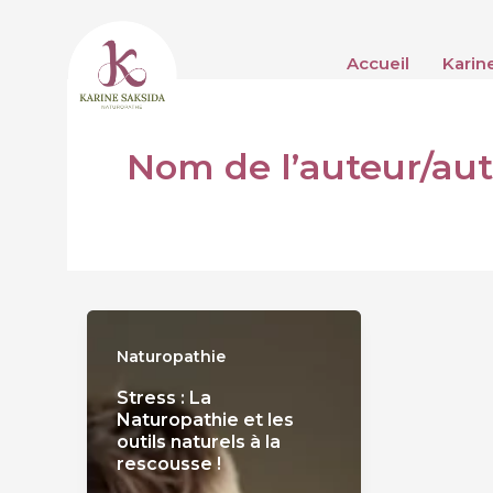
Aller
au
Accueil
Karin
contenu
Nom de l’auteur/aut
Naturopathie
Stress : La
Naturopathie et les
outils naturels à la
rescousse !