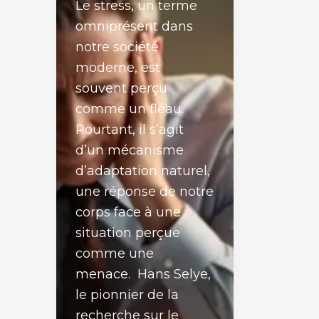
Le stress, un terme
omniprésent dans
notre société
moderne, est
souvent perçu
comme un fléau.
Pourtant, il s’agit
d’un mécanisme
d’adaptation naturel,
une réponse de notre
corps face à une
situation perçue
comme une
menace. Hans Selye,
le pionnier de la
recherche sur le