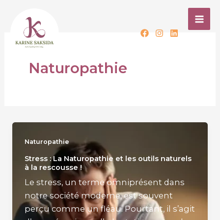
Aller
au
contenu
Naturopathie
Naturopathie
Stress : La Naturopathie et les outils naturels
à la rescousse !
Le stress, un terme omniprésent dans
notre société moderne, est souvent
perçu comme un fléau. Pourtant, il s’agit